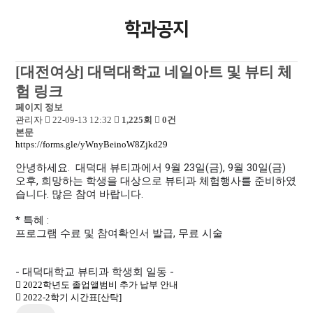
학과공지
[대전여상] 대덕대학교 네일아트 및 뷰티 체
험 링크
페이지 정보
관리자
22-09-13 12:32
1,225회
0건
본문
https://forms.gle/yWnyBeinoW8Zjkd29
안녕하세요.  대덕대 뷰티과에서 9월 23일(금), 9월 30일(금) 
오후, 희망하는 학생을 대상으로 뷰티과 체험행사를 준비하였
습니다. 많은 참여 바랍니다.
* 특혜 :  
- 대덕대학교 뷰티과 학생회 일동 -
2022학년도 졸업앨범비 추가 납부 안내
2022-2학기 시간표[산탁]